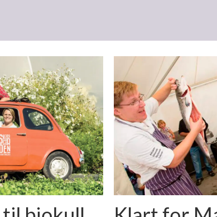
til biokull
Klart for Ma