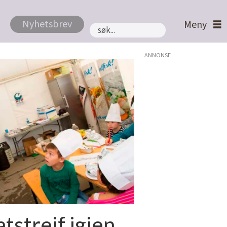
Nyhetsbrev
Søk
ANNONSE
tstreif igjen