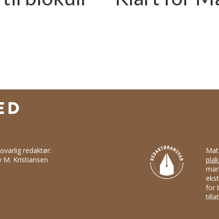
svarlig redaktør:
Mat
v M. Kristiansen
plak
mark
ekst
for 
till