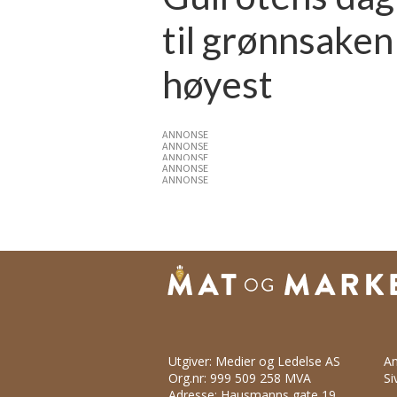
til grønnsaken 
høyest
ANNONSE
ANNONSE
ANNONSE
ANNONSE
ANNONSE
Utgiver: Medier og Ledelse AS
An
Org.nr: 999 509 258 MVA
Si
Adresse: Hausmanns gate 19,