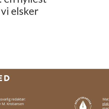
vi elsker
svarlig redaktør:
Mat
v M. Kristiansen
plak
mark