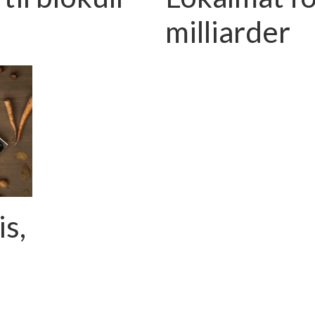
milliarder
is,