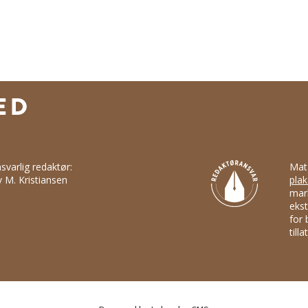
svarlig redaktør:
Mat
v M. Kristiansen
plak
mark
ekst
for 
till