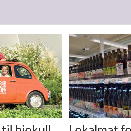
til biokull
Lokalmat fo