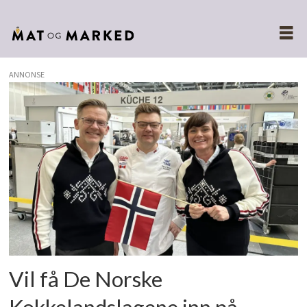
ANNONSE
Tags:
kyrre
dubdal
Vil få De Norske