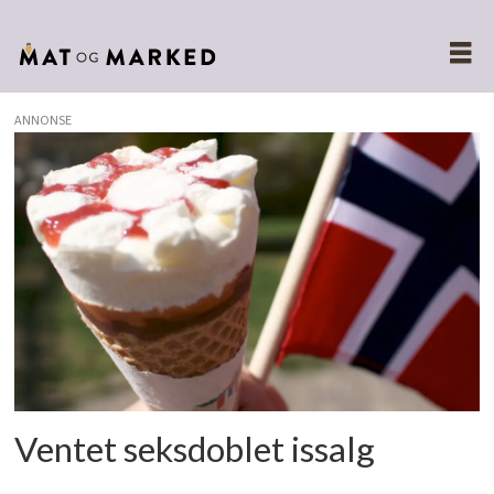
ANNONSE
Tags:
grillpølse
Ventet seksdoblet issalg