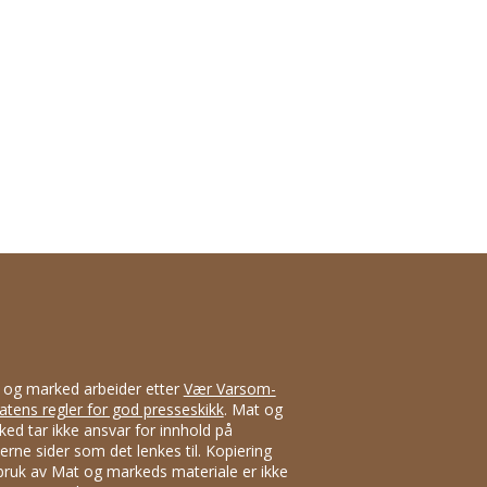
 og marked arbeider etter
Vær Varsom-
atens regler for god presseskikk
. Mat og
ed tar ikke ansvar for innhold på
erne sider som det lenkes til. Kopiering
bruk av Mat og markeds materiale er ikke