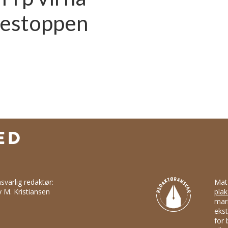
nkestoppen
svarlig redaktør:
Mat
v M. Kristiansen
plak
mark
ekst
for 