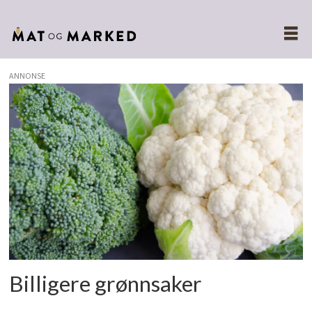
ANNONSE
Tags:
brokkoli
Billigere grønnsaker