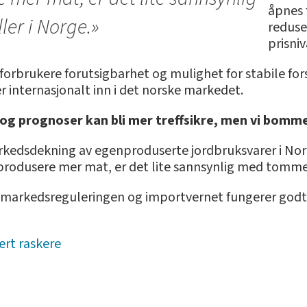
åpnes 
er i Norge.»
reduser
prisniv
g forbrukere forutsigbarhet og mulighet for stabile f
r internasjonalt inn i det norske markedet.
 og prognoser kan bli mer treffsikre, men vi bomme
arkedsdekning av egenproduserte jordbruksvarer i Norge
produsere mer mat, er det lite sannsynlig med tomme 
 markedsreguleringen og importvernet fungerer godt, o
ert raskere