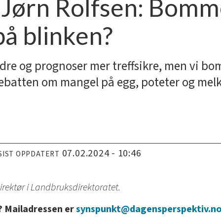
 Jørn Rolfsen: Bomm
på blinken?
edre og prognoser mer treffsikre, men vi bom
debatten om mangel på egg, poteter og melk
07.02.2024 - 10:46
SIST OPPDATERT
irektør i Landbruksdirektoratet.
g? Mailadressen er
synspunkt@dagensperspektiv.n