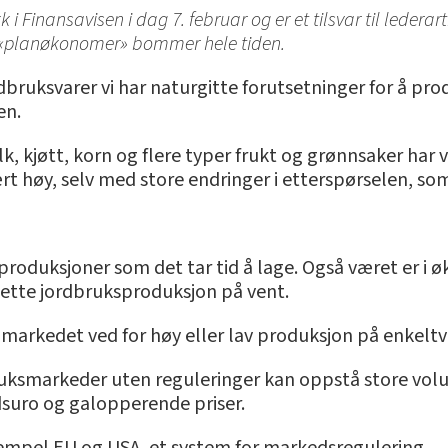
i Finansavisen i dag 7. februar og er et tilsvar til ledera
s «planøkonomer» bommer hele tiden.
bruksvarer vi har naturgitte forutsetninger for å pro
en.
, kjøtt, korn og flere typer frukt og grønnsaker har v
rt høy, selv med store endringer i etterspørselen, 
produksjoner som det tar tid å lage. Også været er i ø
 sette jordbruksproduksjon på vent.
 markedet ved for høy eller lav produksjon på enkeltva
dbruksmarkeder uten reguleringer kan oppstå store volu
dsuro og galopperende priser.
ksempel EU og USA, et system for markedsregulering.