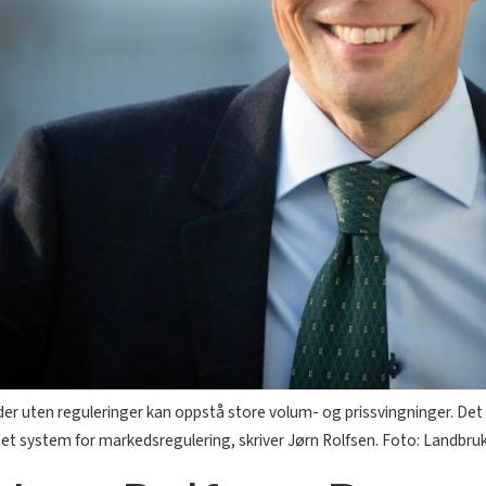
eder uten reguleringer kan oppstå store volum- og prissvingninger. Det 
e et system for markedsregulering, skriver Jørn Rolfsen. Foto: Landbru