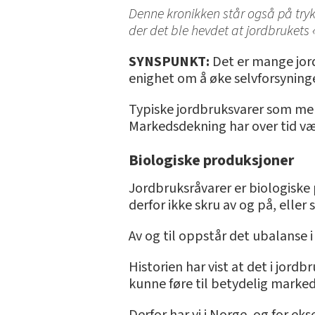
Denne kronikken står også på trykk 
der det ble hevdet at jordbruket
SYNSPUNKT:
Det er mange jord
enighet om å øke selvforsyning
Typiske jordbruksvarer som melk
Markedsdekning har over tid væ
Biologiske produksjoner
Jordbruksråvarer er biologiske 
derfor ikke skru av og på, eller
Av og til oppstår det ubalanse i
Historien har vist at det i jor
kunne føre til betydelig marke
Derfor har vi i Norge, og for e