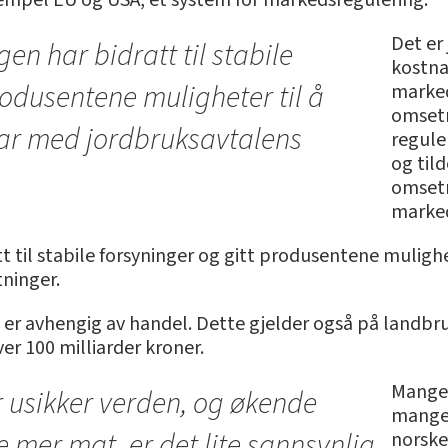
Det er
n har bidratt til stabile
kostn
rodusentene muligheter til å
marked
omsetn
ar med jordbruksavtalens
regule
og til
omsetn
marked
 til stabile forsyninger og gitt produsentene mulighet
ninger.
r avhengig av handel. Dette gjelder også på landbru
er 100 milliarder kroner.
Mange 
er usikker verden, og økende
mangel,
 mer mat, er det lite sannsynlig
norske