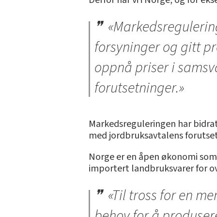
«Markedsreguleringe
forsyninger og gitt p
oppnå priser i samsv
forutsetninger.»
Markedsreguleringen har bidratt
med jordbruksavtalens forutset
Norge er en åpen økonomi som e
importert landbruksvarer for ov
«Til tross for en m
behov for å produsere