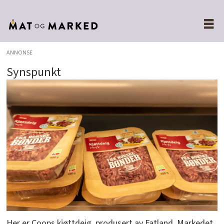
ANNONSE
Synspunkt
Her er Coops kjøttdeig, produsert av Fatland. Markedet