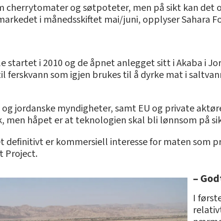
m cherrytomater og søtpoteter, men på sikt kan det o
rkedet i månedsskiftet mai/juni, opplyser Sahara Fo
 startet i 2010 og de åpnet anlegget sitt i Akaba i Jo
l ferskvann som igjen brukes til å dyrke mat i saltva
e og jordanske myndigheter, samt EU og private aktøre
, men håpet er at teknologien skal bli lønnsom på sik
t definitivt er kommersiell interesse for maten som pr
t Project.
– God
I førs
relati