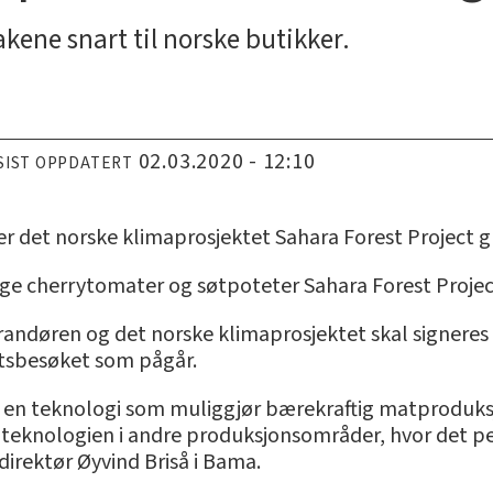
ne snart til norske butikker.
02.03.2020 - 12:10
SIST OPPDATERT
r det norske klimaprosjektet Sahara Forest Project gr
e cherrytomater og søtpoteter Sahara Forest Project
andøren og det norske klimaprosjektet skal signeres
atsbesøket som pågår.
r en teknologi som muliggjør bærekraftig matproduksjo
teknologien i andre produksjonsområder, hvor det per
direktør Øyvind Briså i Bama.