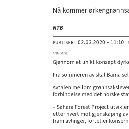
Nå kommer ørkengrønnsake
NTB
02.03.2020 - 11:10
PUBLISERT
ANNONSE
Gjennom et unikt konsept dyrke
Fra sommeren av skal Bama selg
Avtalen mellom grønnsakslever
forbindelse med det norske st
– Sahara Forest Project utvikle
etter hvert mot gjenskaping av 
fram avlinger, forteller konsern