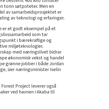
e bestemt 400 kilo tomater
n tonn søtpoteter. Men en
 del av samarbeidsprosjektet er
eling av teknologi og erfaringer.
e er et godt eksempel på et
slivssamarbeid som tar
spunkt i bærekraftige og
tive miljøteknologier.
rskap med næringslivet bidrar
skape økonomisk vekst og handel
pe grønne jobber i både Jordan
ge, sier næringsminister Iselin
 Forest Project leverer også
aker ved havnen i Akaba til