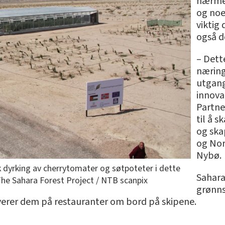
nærmer
og noe
viktig
også d
– Dett
næring
utgang
innova
Partne
til å 
og ska
og Nor
Nybø.
k dyrking av cherrytomater og søtpoteter i dette
Sahara
The Sahara Forest Project / NTB scanpix
grønns
verer dem på restauranter om bord på skipene.