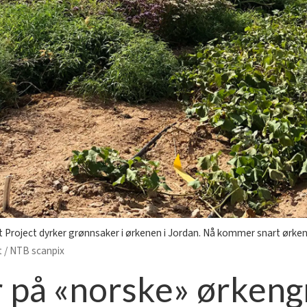
 Project dyrker grønnsaker i ørkenen i Jordan. Nå kommer snart ørken
t / NTB scanpix
 på «norske» ørken