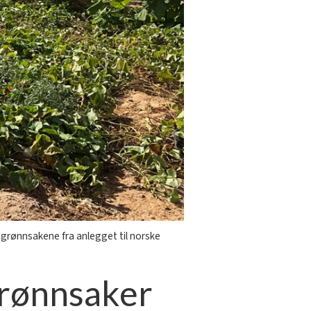
grønnsakene fra anlegget til norske
grønnsaker