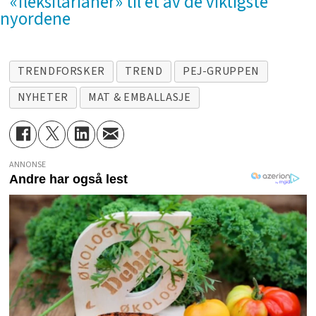
«fleksitarianer» til et av de viktigste
nyordene
TRENDFORSKER
TREND
PEJ-GRUPPEN
NYHETER
MAT & EMBALLASJE
ANNONSE