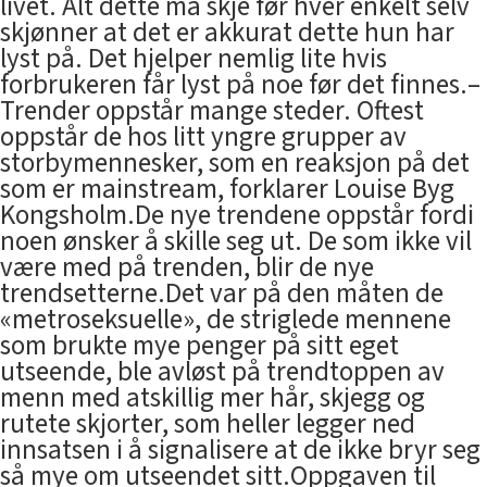
livet. Alt dette må skje før hver enkelt selv
skjønner at det er akkurat dette hun har
lyst på. Det hjelper nemlig lite hvis
forbrukeren får lyst på noe før det finnes.–
Trender oppstår mange steder. Oftest
oppstår de hos litt yngre grupper av
storbymennesker, som en reaksjon på det
som er mainstream, forklarer Louise Byg
Kongsholm.De nye trendene oppstår fordi
noen ønsker å skille seg ut. De som ikke vil
være med på trenden, blir de nye
trendsetterne.Det var på den måten de
«metroseksuelle», de striglede mennene
som brukte mye penger på sitt eget
utseende, ble avløst på trendtoppen av
menn med atskillig mer hår, skjegg og
rutete skjorter, som heller legger ned
innsatsen i å signalisere at de ikke bryr seg
så mye om utseendet sitt.Oppgaven til