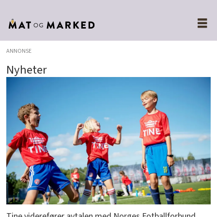
ANNONSE
Nyheter
Tine viderefører avtalen med Norges Fotballforbund,