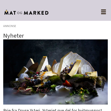
ANNONSE
Nyheter
Brie fra Dovre Ysteri. Ysteriet nye del for hvitmuggost