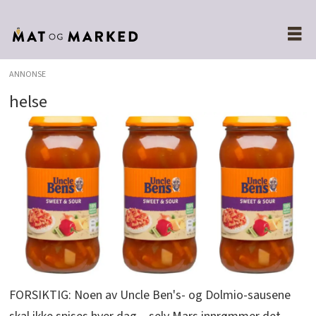
ANNONSE
helse
FORSIKTIG: Noen av Uncle Ben's- og Dolmio-sausene