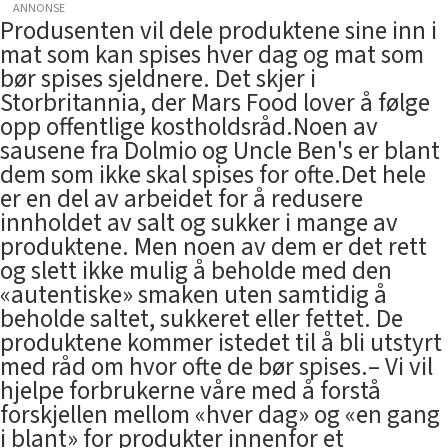
ANNONSE
Produsenten vil dele produktene sine inn i
mat som kan spises hver dag og mat som
bør spises sjeldnere. Det skjer i
Storbritannia, der Mars Food lover å følge
opp offentlige kostholdsråd.Noen av
sausene fra Dolmio og Uncle Ben's er blant
dem som ikke skal spises for ofte.Det hele
er en del av arbeidet for å redusere
innholdet av salt og sukker i mange av
produktene. Men noen av dem er det rett
og slett ikke mulig å beholde med den
«autentiske» smaken uten samtidig å
beholde saltet, sukkeret eller fettet. De
produktene kommer istedet til å bli utstyrt
med råd om hvor ofte de bør spises.– Vi vil
hjelpe forbrukerne våre med å forstå
forskjellen mellom «hver dag» og «en gang
i blant» for produkter innenfor et