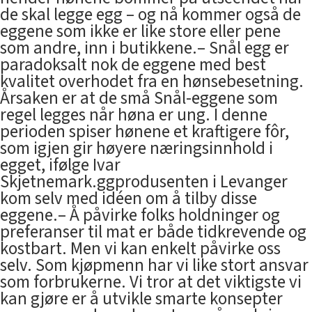
de skal legge egg – og nå kommer også de
eggene som ikke er like store eller pene
som andre, inn i butikkene.– Snål egg er
paradoksalt nok de eggene med best
kvalitet overhodet fra en hønsebesetning.
Årsaken er at de små Snål-eggene som
regel legges når høna er ung. I denne
perioden spiser hønene et kraftigere fôr,
som igjen gir høyere næringsinnhold i
egget, ifølge Ivar
Skjetnemark.ggprodusenten i Levanger
kom selv med idéen om å tilby disse
eggene.– Å påvirke folks holdninger og
preferanser til mat er både tidkrevende og
kostbart. Men vi kan enkelt påvirke oss
selv. Som kjøpmenn har vi like stort ansvar
som forbrukerne. Vi tror at det viktigste vi
kan gjøre er å utvikle smarte konsepter