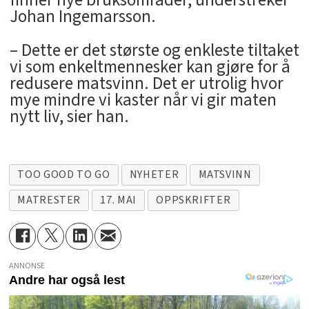
finner nye bruksområder, understreker
Johan Ingemarsson.
– Dette er det største og enkleste tiltaket
vi som enkeltmennesker kan gjøre for å
redusere matsvinn. Det er utrolig hvor
mye mindre vi kaster når vi gir maten
nytt liv, sier han.
TOO GOOD TO GO
NYHETER
MATSVINN
MATRESTER
17. MAI
OPPSKRIFTER
ANNONSE