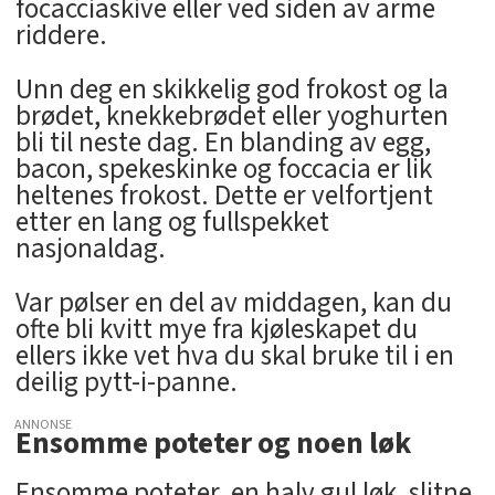
focacciaskive eller ved siden av arme
riddere.
Unn deg en skikkelig god frokost og la
brødet, knekkebrødet eller yoghurten
bli til neste dag. En blanding av egg,
bacon, spekeskinke og foccacia er lik
heltenes frokost. Dette er velfortjent
etter en lang og fullspekket
nasjonaldag.
Var pølser en del av middagen, kan du
ofte bli kvitt mye fra kjøleskapet du
ellers ikke vet hva du skal bruke til i en
deilig pytt-i-panne.
ANNONSE
Ensomme poteter og noen løk
Ensomme poteter, en halv gul løk, slitne