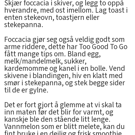
Skjær foccacia i skiver, og legg to oppå
hverandre, med ost imellom. Lag toast i
enten stekeovn, toastjern eller
stekepanna.
Foccacia gjør seg også veldig godt som
arme riddere, dette har Too Good To Go
fått mange tips om. Bland egg,
melk/mandelmelk, sukker,
kardemomme og kanel i en bolle. Vend
skivene i blandingen, hiv en klatt med
smør i stekepanna, og stek begge sider
til de er gylne.
Det er fort gjort å glemme at vi skal ta
inn maten før det blir for varmt, og
kanskje ble den stående litt lenge.
Vannmelon som er blitt melete, kan du
fint bruke i en deilig og frisk smoothie.