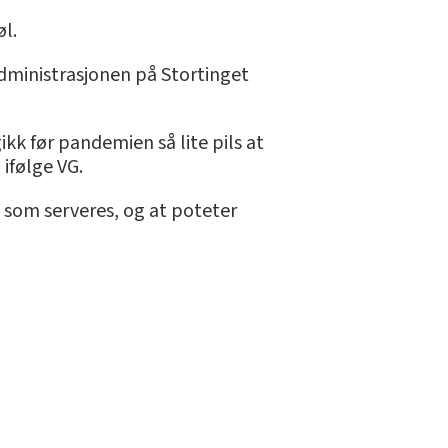
l.
administrasjonen på Stortinget
kk før pandemien så lite pils at
 ifølge VG.
e som serveres, og at poteter