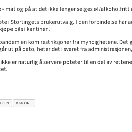
 mat og på at det ikke lenger selges øl/alkoholfritt ø
e i Stortingets brukerutvalg. I den forbindelse har 
 kjøpe pils i kantinen.
r pandemien kom restriksjoner fra myndighetene. Det gi
går ut på dato, heter det i svaret fra administrasjonen,
ikke er naturlig å servere poteter til en del av retten
tet.
ARTEN
KANTINE