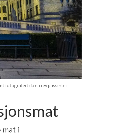
t fotografert da en rev passerte i
isjonsmat
 mat i