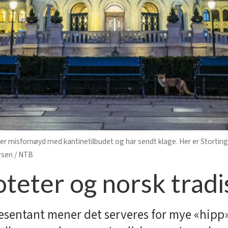
 misfornøyd med kantinetilbudet og har sendt klage. Her er Stortinge
rsen / NTB
oteter og norsk trad
sentant mener det serveres for mye «hipp»