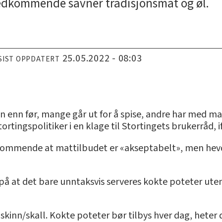
Vedkommende savner tradisjonsmat og øl.
25.05.2022 - 08:03
SIST OPPDATERT
ten enn før, mange går ut for å spise, andre har med m
tortingspolitiker i en klage til Stortingets brukerråd, 
kommende at mattilbudet er «akseptabelt», men hevde
å at det bare unntaksvis serveres kokte poteter uten s
kinn/skall. Kokte poteter bør tilbys hver dag, heter d