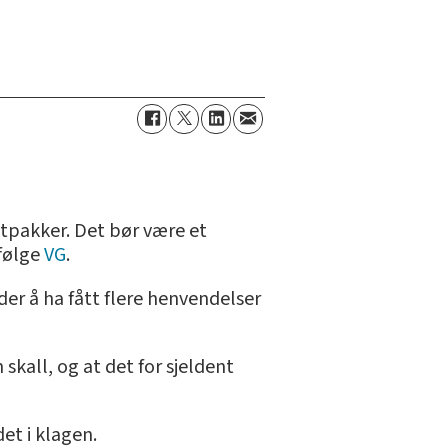
atpakker. Det bør være et
ifølge
VG
.
r å ha fått flere henvendelser
kall, og at det for sjeldent
et i klagen.