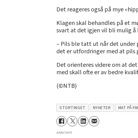
Det reageres også på mye «hipp»
Klagen skal behandles på et møt
svart at det igjen vil bli mulig å
– Pils ble tatt ut når det unde
det er utfordringer med at pils 
Det orienteres videre om at det 
med skall ofte er av bedre kvali
(©NTB)
STORTINGET
NYHETER
MAT PÅ F
ANNONSE