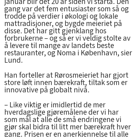
januar blir det 20 år siden vi starta. Den
gang var det fem entusiaster som så og
trodde på verdier i økologi og lokale
mattradisjoner, og bygde meieriet på
disse. Det har gitt gjenklang hos
forbrukerne – og så er vi veldig stolte av
å levere til mange av landets beste
restauranter, og Noma i København, sier
Lund.
Han forteller at Rørosmeieriet har gjort
store løft innen bærekraft, tiltak som er
innovative på globalt nivå.
– Like viktig er imidlertid de mer
hverdagslige gjøremålene der vi har
som mål at alle de små endringene vi
gjør skal bidra til litt mer bærekraft hver
gang. Prisen er en anerkjennelse til alle