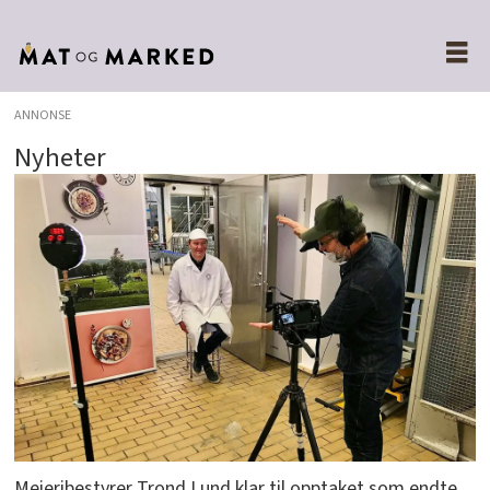
ANNONSE
Nyheter
Meieribestyrer Trond Lund klar til opptaket som endte