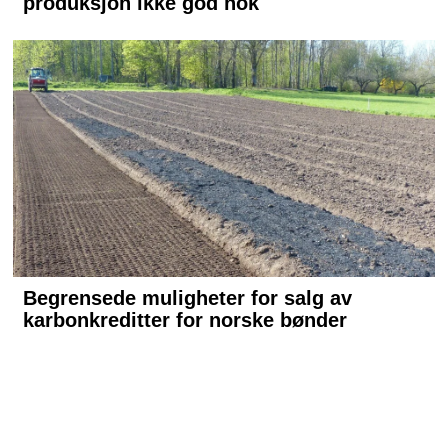
Årets jury: Juryleder Marte von
Krogh, Andreas Viestad (forfatter
og matskribent), Ingrid Kleiva
Møller (fagrådgiver i Framtiden i
våre hender), Elise Matilde Malik
(daglig leder, stiftelsen Kore),
Stina Mehus (økobonde på
Eiketoppen) og Thomas Horne
(forfatter og foredragsholder).