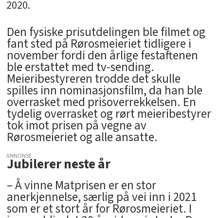
2020.
Den fysiske prisutdelingen ble filmet og
fant sted på Rørosmeieriet tidligere i
november fordi den årlige festaftenen
ble erstattet med tv-sending.
Meieribestyreren trodde det skulle
spilles inn nominasjonsfilm, da han ble
overrasket med prisoverrekkelsen. En
tydelig overrasket og rørt meieribestyrer
tok imot prisen på vegne av
Rørosmeieriet og alle ansatte.
ANNONSE
Jubilerer neste år
– Å vinne Matprisen er en stor
anerkjennelse, særlig på vei inn i 2021
som er et stort år for Rørosmeieriet. I