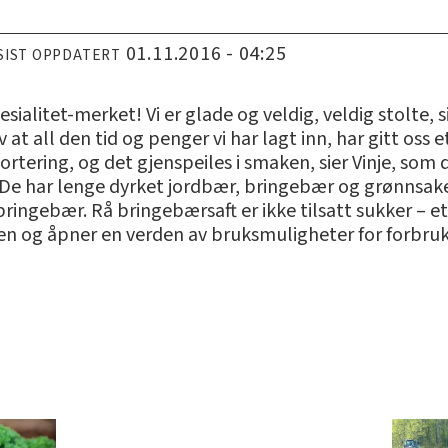
01.11.2016 - 04:25
SIST OPPDATERT
esialitet-merket! Vi er glade og veldig, veldig stolte, s
 at all den tid og penger vi har lagt inn, har gitt oss e
rtering, og det gjenspeiles i smaken, sier Vinje, som
 har lenge dyrket jordbær, bringebær og grønnsaker. 
bringebær. Rå bringebærsaft er ikke tilsatt sukker – e
n og åpner en verden av bruksmuligheter for forbruk