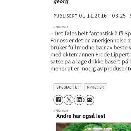
georg
01.11.2016 - 03:25
PUBLISERT
ANNONSE
– Det føles helt fantastisk å få Sp
For oss er det en anerkjennelse av
bruker fullmodne bær av beste so
med ektemannen Frode Lippert.De
satse på å lage drikke basert på 
mener at er modig av produsente
SPESIALITET
NYHETER
ANNONSE