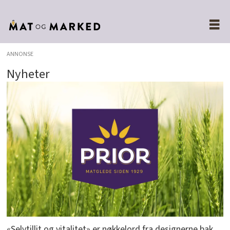
ANNONSE
Nyheter
«Selvtillit og vitalitet» er nøkkelord fra designerne bak