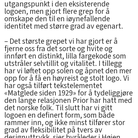
utgangspunkt i den eksisterende
logoen, men gjort flere grep for å
omskape den til en iøynefallende
identitet med større grad av egenart.
– Det største grepet vi har gjort er å
fjerne oss fra det sorte og hvite og
innført en distinkt, lilla fargekode som
utstråler selvtillit og vitalitet. I tillegg
har vi løftet opp solen og åpnet den mer
opp for å få en høyreist og stolt logo. Vi
har også tilført tekstelementet
«Matglede siden 1929» for å tydeliggjøre
den lange relasjonen Prior har hatt med
det norske folk. Til slutt har vi gitt
logoen en definert form, som både
rammer inn, og ikke minst tilfører stor
grad av fleksibilitet på tvers av
designuttrykk, sier byråleder i Høien,