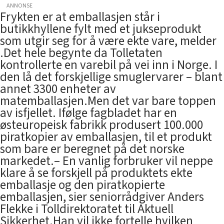
ANNONSE
Frykten er at emballasjen står i
butikkhyllene fylt med et jukseprodukt
som utgir seg for å være ekte vare, melder
.Det hele begynte da Tolletaten
kontrollerte en varebil på vei inn i Norge. I
den lå det forskjellige smuglervarer – blant
annet 3300 enheter av
matemballasjen.Men det var bare toppen
av isfjellet. Ifølge fagbladet har en
østeuropeisk fabrikk produsert 100.000
piratkopier av emballasjen, til et produkt
som bare er beregnet på det norske
markedet.– En vanlig forbruker vil neppe
klare å se forskjell på produktets ekte
emballasje og den piratkopierte
emballasjen, sier seniorrådgiver Anders
Flekke i Tolldirektoratet til Aktuell
Sikkerhet.Han vil ikke fortelle hvilken