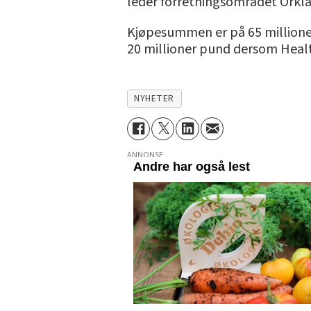
leder forretningsområdet Orkla
Kjøpesummen er på 65 millioner
20 millioner pund dersom Healt
NYHETER
ANNONSE