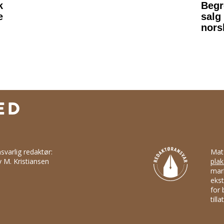
svarlig redaktør:
Mat
v M. Kristiansen
plak
mark
ekst
for 
till