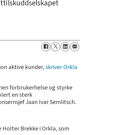
sttilskuddselskapet
ion aktive kunder,
skriver Orkla
innen forbrukerhelse og styrke
lert en sterk
onsernsjef Jaan Ivar Semlitsch.
e Holter Brekke i Orkla, som