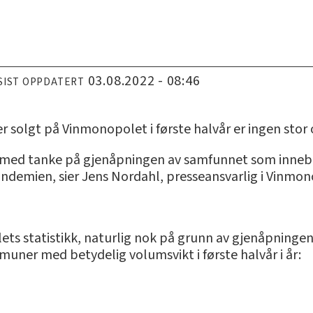
03.08.2022 - 08:46
SIST OPPDATERT
ter solgt på Vinmonopolet i første halvår er ingen stor
med tanke på gjenåpningen av samfunnet som innebæ
andemien, sier Jens Nordahl, presseansvarlig i Vinmon
lets statistikk, naturlig nok på grunn av gjenåpninge
er med betydelig volumsvikt i første halvår i år: