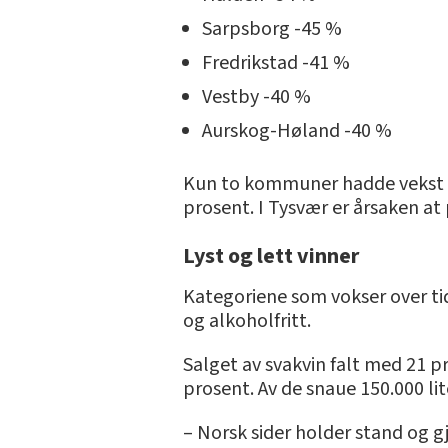
Sarpsborg -45 %
Fredrikstad -41 %
Vestby -40 %
Aurskog-Høland -40 %
Kun to kommuner hadde vekst i f
prosent. I Tysvær er årsaken at
Lyst og lett vinner
Kategoriene som vokser over tid
og alkoholfritt.
Salget av svakvin falt med 21 p
prosent. Av de snaue 150.000 li
– Norsk sider holder stand og g