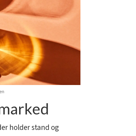
nen
olmarked
der holder stand og