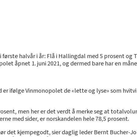
ørste halvår i år: Flå i Hallingdal med 5 prosent og
 polet åpnet 1. juni 2021, og dermed bare har en måned
 er ifølge Vinmonopolet de «lette og lyse» som hvitvin
rosent, men her er det verdt å merke seg at totalvolu
terne med sider, er norskandelen hele 78,5 prosent.
jør det kjempegodt, sier daglig leder Bernt Bucher-Jo