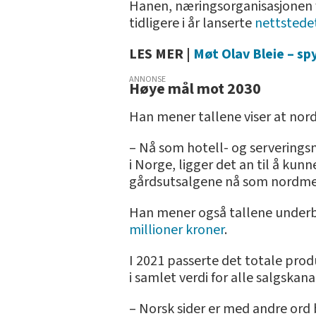
Hanen, næringsorganisasjonen 
tidligere i år lanserte
nettstedet
LES MER |
Møt Olav Bleie – spy
ANNONSE
Høye mål mot 2030
Han mener tallene viser at nord
– Nå som hotell- og serveringsn
i Norge, ligger det an til å kunn
gårdsutsalgene nå som nordmenn
Han mener også tallene under
millioner kroner
.
I 2021 passerte det totale produ
i samlet verdi for alle salgskana
– Norsk sider er med andre ord 