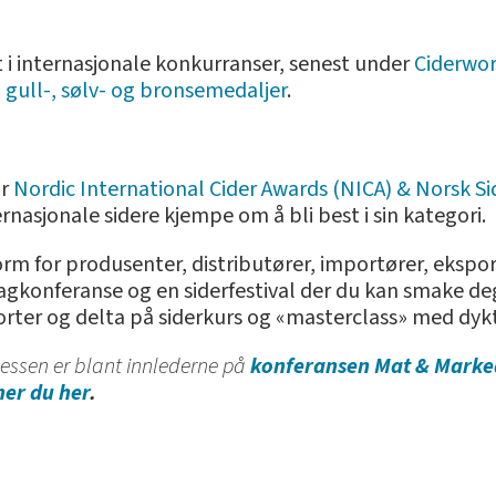
t i internasjonale konkurranser, senest under
Ciderworl
 gull-, sølv- og bronsemedaljer
.
or
Nordic International Cider Awards (NICA) & Norsk Si
rnasjonale sidere kjempe om å bli best i sin kategori.
form for produsenter, distributører, importører, eks
fagkonferanse og en siderfestival der du kan smake 
orter og delta på siderkurs og «masterclass» med dyk
ssen er blant innlederne på
konferansen Mat & Marke
er du her
.