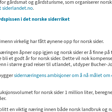
for gårdsmat og gårdsturisme, som organiserer norsk
 siderlandet.no
.
dspissen i det norske siderriket
menn virkelig har fått øynene opp for norsk sider.
æringen åpner opp igjen og norsk sider er å finne på t
e bli et godt år for norsk sider. Dette vil nok kompens
 i større grad reiser til utlandet, utdyper Bucher-J
bygger
sidernæringens ambisjoner om å nå målet om 
ksjonsvolumet for norsk sider 1 million liter, beregne
ler.
blitt en viktig næring innen både norsk landbruk og n