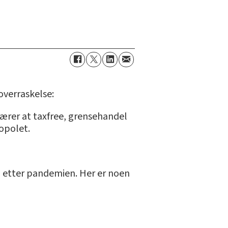
 overraskelse:
rer at taxfree, grensehandel
opolet.
n etter pandemien. Her er noen