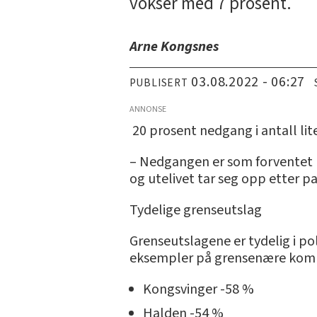
vokser med 7 prosent.
Arne Kongsnes
03.08.2022 - 06:27
PUBLISERT
ANNONSE
­ 20 prosent nedgang i antall li
– Nedgangen er som forventet 
og utelivet tar seg opp etter p
Tydelige grenseutslag
Grenseutslagene er tydelig i po
eksempler på grensenære kommun
Kongsvinger -58 %
Halden -54 %