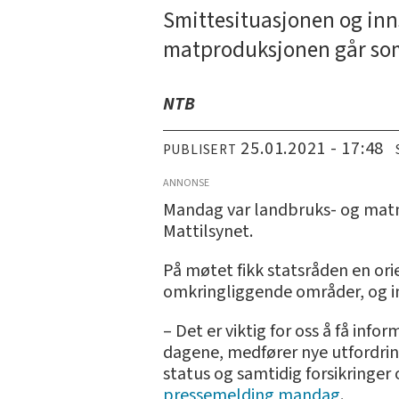
Smittesituasjonen og inns
matproduksjonen går so
NTB
25.01.2021 - 17:48
PUBLISERT
ANNONSE
Mandag var landbruks- og matmi
Mattilsynet.
På møtet fikk statsråden en ori
omkringliggende områder, og inn
– Det er viktig for oss å få in
dagene, medfører nye utfordrin
status og samtidig forsikringe
pressemelding mandag
.