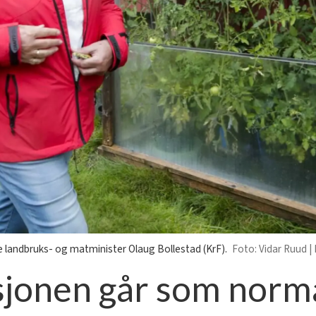
 landbruks- og matminister Olaug Bollestad (KrF).
Vidar Ruud |
jonen går som norm