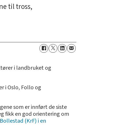
 til tross,
tører i landbruket og
 i Oslo, Follo og
gene som er innført de siste
g fikk en god orientering om
 Bollestad (KrF) i en