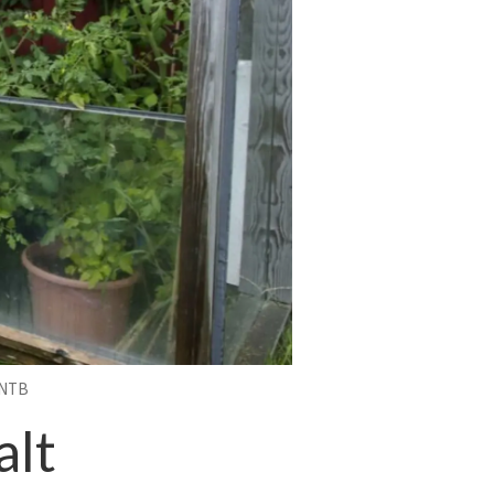
 NTB
alt