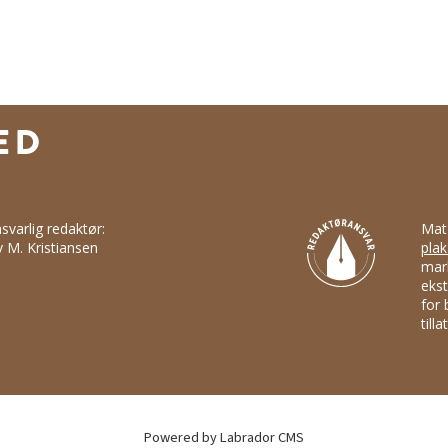
svarlig redaktør:
Mat
v M. Kristiansen
plak
mark
ekst
for 
till
Powered by Labrador CMS