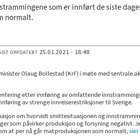
trammingene som er innført de siste dagene
m normalt.
25.01.2021 - 18:48
SIST OPPDATERT
nister Olaug Bollestad (KrF) i møte med sentrale ak
entering etter innføring av omfattende innstramminger
føring av strenge innreiserestriksjoner til Sverige.
formasjon om hvorvidt smittesituasjonen og innstrammin
ger som påvirker produksjon og forsyning negativt. Je
r om at per nå går matproduksjonen som normalt,
sier