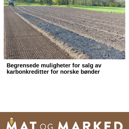
norsk matproduksjon gjennom
landbrukets internkontrollsystem,
KSL. 2: Utvikling og
profesjonalisering av
lokalmatprodusenter. 3:
Markedsføring av våre
merkeordninger og
kommunikasjon til forbruker.
Matmerk ble opprettet av
Landbruks- og matdepartementet
i 2007.
Kilde: matmerk.no