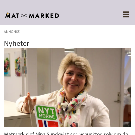
ANNONSE
Nyheter
Matmerk-sjef Nina Sundqvist ser lyspunkter, selv om de