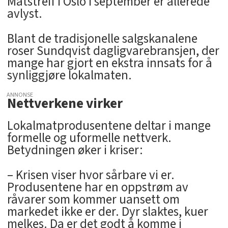
Matstreif i Oslo i september er allerede
avlyst.
Blant de tradisjonelle salgskanalene
roser Sundqvist dagligvarebransjen, der
mange har gjort en ekstra innsats for å
synliggjøre lokalmaten.
ANNONSE
Nettverkene virker
Lokalmatprodusentene deltar i mange
formelle og uformelle nettverk.
Betydningen øker i kriser:
– Krisen viser hvor sårbare vi er.
Produsentene har en oppstrøm av
råvarer som kommer uansett om
markedet ikke er der. Dyr slaktes, kuer
melkes. Da er det godt å komme i