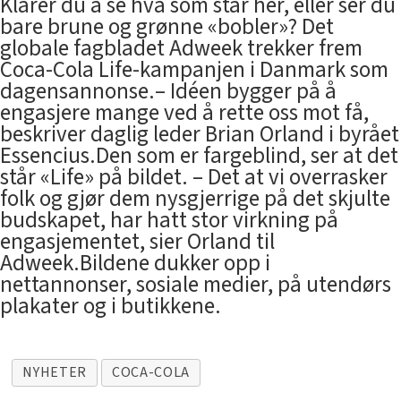
Klarer du å se hva som står her, eller ser du
bare brune og grønne «bobler»? Det
globale fagbladet Adweek trekker frem
Coca-Cola Life-kampanjen i Danmark som
dagensannonse.– Idéen bygger på å
engasjere mange ved å rette oss mot få,
beskriver daglig leder Brian Orland i byrået
Essencius.Den som er fargeblind, ser at det
står «Life» på bildet. – Det at vi overrasker
folk og gjør dem nysgjerrige på det skjulte
budskapet, har hatt stor virkning på
engasjementet, sier Orland til
Adweek.Bildene dukker opp i
nettannonser, sosiale medier, på utendørs
plakater og i butikkene.
NYHETER
COCA-COLA