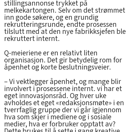
stillingsannonse trykket på
melkekartongen. Selv om det strømmet
inn gode søkere, og en grundig
rekrutteringsrunde, endte prosessen
tilslutt med at den nye fabrikksjefen ble
rekruttert internt.
Q-meieriene er en relativt liten
organisasjon. Det gir betydelig rom for
åpenhet og korte beslutningsveier.
– Vi vektlegger åpenhet, og mange blir
involvert i prosessene internt. vi har et
eget innovasjonsråd. Og hver uke
avholdes et eget «redaksjonsmøte» i en
tverrfaglig gruppe der vi går igjennom
hva som skjer i mediene og i sosiale
medier, hva er forbruker opptatt av?
Dette brukes til å sette i gang kreative