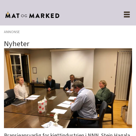
ANNONSE
Nyheter
Bransjeansvarlig for kjøttindustrien i NNN, Stein Hagala,