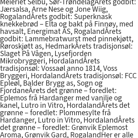
Meieriet Selbu, Sør-TrøndelagÅrets godbit:
Jærsalsa, Arne Nese og Jone Wiig,
RogalandÅrets godbit: Superknask
knekkebrød – Elta og bakt på Finnøy, med
havsalt, Energimat AS, RogalandÅrets
godbit: Lammebratwurst med pinnekjøtt,
Røroskjøtt as, HedmarkÅrets tradisjonsøl:
Slaget På Vågen, Lysefjorden
Mikrobryggeri, HordalandÅrets
tradisjonsøl: Vossaøl anno 1814, Voss
Bryggeri, HordalandÅrets tradisjonsøl: FCC
Epleøl, Balder Brygg as, Sogn og
FjordaneÅrets det grønne – foredlet:
Eplemos frå Hardanger med vanilje og
kanel, Lutro in Vitro, HordalandÅrets det
grønne – foredlet: Plommesylte frå
Hardanger, Lutro in Vitro, HordalandÅrets
det grønne – foredlet: Grønvik Eplemost
Aroma, Grønvik Gard, RogalandHer er alle