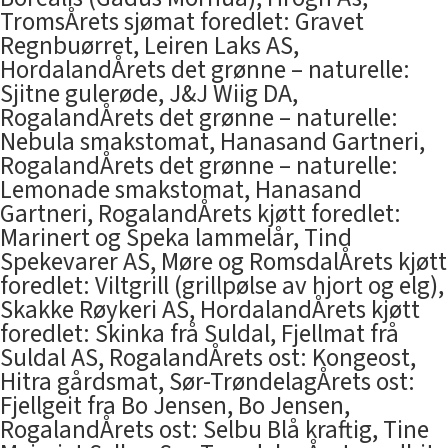
TromsÅrets sjømat foredlet: Gravet
Regnbuørret, Leiren Laks AS,
HordalandÅrets det grønne – naturelle:
Sjitne gulerøde, J&J Wiig DA,
RogalandÅrets det grønne – naturelle:
Nebula smakstomat, Hanasand Gartneri,
RogalandÅrets det grønne – naturelle:
Lemonade smakstomat, Hanasand
Gartneri, RogalandÅrets kjøtt foredlet:
Marinert og Speka lammelår, Tind
Spekevarer AS, Møre og RomsdalÅrets kjøtt
foredlet: Viltgrill (grillpølse av hjort og elg),
Skakke Røykeri AS, HordalandÅrets kjøtt
foredlet: Skinka frå Suldal, Fjellmat frå
Suldal AS, RogalandÅrets ost: Kongeost,
Hitra gårdsmat, Sør-TrøndelagÅrets ost:
Fjellgeit fra Bo Jensen, Bo Jensen,
RogalandÅrets ost: Selbu Blå kraftig, Tine