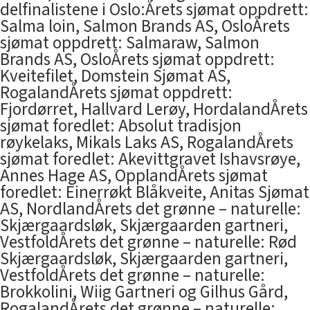
delfinalistene i Oslo:Årets sjømat oppdrett:
Salma loin, Salmon Brands AS, OsloÅrets
sjømat oppdrett: Salmaraw, Salmon
Brands AS, OsloÅrets sjømat oppdrett:
Kveitefilet, Domstein Sjømat AS,
RogalandÅrets sjømat oppdrett:
Fjordørret, Hallvard Lerøy, HordalandÅrets
sjømat foredlet: Absolut tradisjon
røykelaks, Mikals Laks AS, RogalandÅrets
sjømat foredlet: Akevittgravet Ishavsrøye,
Annes Hage AS, OpplandÅrets sjømat
foredlet: Einerrøkt Blåkveite, Anitas Sjømat
AS, NordlandÅrets det grønne – naturelle:
Skjærgaardsløk, Skjærgaarden gartneri,
VestfoldÅrets det grønne – naturelle: Rød
Skjærgaardsløk, Skjærgaarden gartneri,
VestfoldÅrets det grønne – naturelle:
Brokkolini, Wiig Gartneri og Gilhus Gård,
RogalandÅrets det grønne – naturelle: