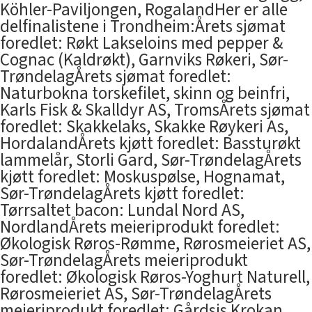
Köhler-Paviljongen, RogalandHer er alle
delfinalistene i Trondheim:Årets sjømat
foredlet: Røkt Lakseloins med pepper &
Cognac (Kaldrøkt), Garnviks Røkeri, Sør-
TrøndelagÅrets sjømat foredlet:
Naturbokna torskefilet, skinn og beinfri,
Karls Fisk & Skalldyr AS, TromsÅrets sjømat
foredlet: Skakkelaks, Skakke Røykeri As,
HordalandÅrets kjøtt foredlet: Bassturøkt
lammelår, Storli Gard, Sør-TrøndelagÅrets
kjøtt foredlet: Moskuspølse, Hognamat,
Sør-TrøndelagÅrets kjøtt foredlet:
Tørrsaltet bacon: Lundal Nord AS,
NordlandÅrets meieriprodukt foredlet:
Økologisk Røros-Rømme, Rørosmeieriet AS,
Sør-TrøndelagÅrets meieriprodukt
foredlet: Økologisk Røros-Yoghurt Naturell,
Rørosmeieriet AS, Sør-TrøndelagÅrets
meieriprodukt foredlet: Gårdsis Krokan,