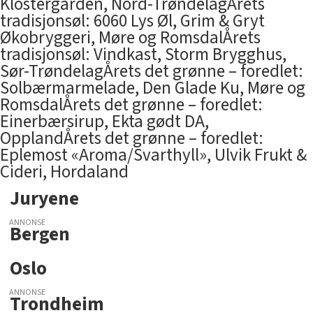
Klostergården, Nord-TrøndelagÅrets
tradisjonsøl: 6060 Lys Øl, Grim & Gryt
Økobryggeri, Møre og RomsdalÅrets
tradisjonsøl: Vindkast, Storm Brygghus,
Sør-TrøndelagÅrets det grønne – foredlet:
Solbærmarmelade, Den Glade Ku, Møre og
RomsdalÅrets det grønne – foredlet:
Einerbærsirup, Ekta gødt DA,
OpplandÅrets det grønne – foredlet:
Eplemost «Aroma/Svarthyll», Ulvik Frukt &
Cideri, Hordaland
Juryene
ANNONSE
Bergen
Oslo
ANNONSE
Trondheim