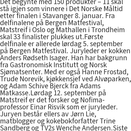
Det begynte med 150 produkter – 11 skal
stå igjen som vinnere i Det Norske Måltid
etter finalen i Stavanger 8. januar. Fra
delfinalene på Bergen Matfestival,
Matstreif i Oslo og Mathallen i Trondheim
skal 33 finalister plukkes ut.Første
delfinale er allerede lørdag 5. september
på Bergen Matfestival. Juryleder er kokken
Anders Rødseth Isager. Han har bakgrunn
fra Gastronomisk Institutt og Norsk
Sjømatsenter. Med er også Hanne Frostad,
Trude Norevik, kjøkkensjef ved Alvøparken,
og Adam Schive Bjerck fra Adams
Matkasse.Lørdag 12. september på
Matstreif er det forsker og Nofima-
professor Einar Risvik som er juryleder.
Juryen består ellers av Jørn Lie,
matblogger og kokebokforfatter Trine
Sandberg og TV2s Wenche Andersen.Siste