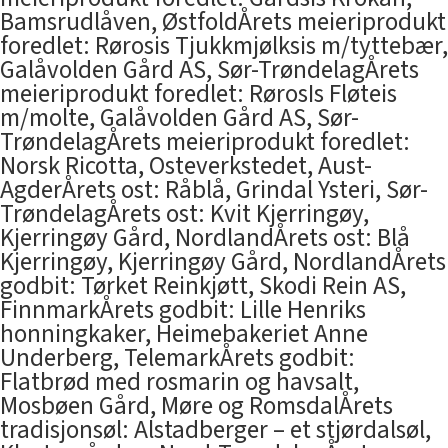
Bamsrudlåven, ØstfoldÅrets meieriprodukt
foredlet: Rørosis Tjukkmjølksis m/tyttebær,
Galåvolden Gård AS, Sør-TrøndelagÅrets
meieriprodukt foredlet: RørosIs Fløteis
m/molte, Galåvolden Gård AS, Sør-
TrøndelagÅrets meieriprodukt foredlet:
Norsk Ricotta, Osteverkstedet, Aust-
AgderÅrets ost: Råblå, Grindal Ysteri, Sør-
TrøndelagÅrets ost: Kvit Kjerringøy,
Kjerringøy Gård, NordlandÅrets ost: Blå
Kjerringøy, Kjerringøy Gård, NordlandÅrets
godbit: Tørket Reinkjøtt, Skodi Rein AS,
FinnmarkÅrets godbit: Lille Henriks
honningkaker, Heimebakeriet Anne
Underberg, TelemarkÅrets godbit:
Flatbrød med rosmarin og havsalt,
Mosbøen Gård, Møre og RomsdalÅrets
tradisjonsøl: Alstadberger – et stjørdalsøl,