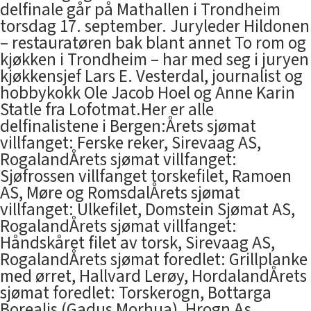
delfinale går på Mathallen i Trondheim
torsdag 17. september. Juryleder Hildonen
– restauratøren bak blant annet To rom og
kjøkken i Trondheim – har med seg i juryen
kjøkkensjef Lars E. Vesterdal, journalist og
hobbykokk Ole Jacob Hoel og Anne Karin
Statle fra Lofotmat.Her er alle
delfinalistene i Bergen:Årets sjømat
villfanget: Ferske reker, Sirevaag AS,
RogalandÅrets sjømat villfanget:
Sjøfrossen villfanget torskefilet, Ramoen
AS, Møre og RomsdalÅrets sjømat
villfanget: Ulkefilet, Domstein Sjømat AS,
RogalandÅrets sjømat villfanget:
Håndskåret filet av torsk, Sirevaag AS,
RogalandÅrets sjømat foredlet: Grillplanke
med ørret, Hallvard Lerøy, HordalandÅrets
sjømat foredlet: Torskerogn, Bottarga
Borealis (Gadus Morhua), Hrogn As,