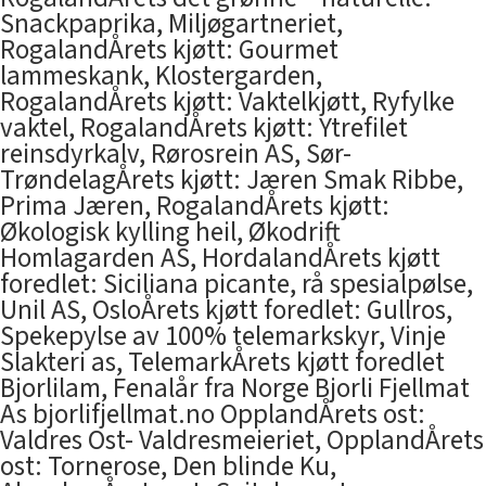
Snackpaprika, Miljøgartneriet,
RogalandÅrets kjøtt: Gourmet
lammeskank, Klostergarden,
RogalandÅrets kjøtt: Vaktelkjøtt, Ryfylke
vaktel, RogalandÅrets kjøtt: Ytrefilet
reinsdyrkalv, Rørosrein AS, Sør-
TrøndelagÅrets kjøtt: Jæren Smak Ribbe,
Prima Jæren, RogalandÅrets kjøtt:
Økologisk kylling heil, Økodrift
Homlagarden AS, HordalandÅrets kjøtt
foredlet: Siciliana picante, rå spesialpølse,
Unil AS, OsloÅrets kjøtt foredlet: Gullros,
Spekepylse av 100% telemarkskyr, Vinje
Slakteri as, TelemarkÅrets kjøtt foredlet
Bjorlilam, Fenalår fra Norge Bjorli Fjellmat
As bjorlifjellmat.no OpplandÅrets ost:
Valdres Ost- Valdresmeieriet, OpplandÅrets
ost: Tornerose, Den blinde Ku,