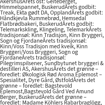
AkershusÅrets ost: Geiteberget,
Himmelspannet, BuskerudÅrets godbit:
Treak, Ekta gødt DA, OpplandÅrets godbit:
Håndkjevla Rummebrød, Hemsedal
Flatbrødbakeri, BuskerudÅrets godbit:
Telemarkskling, Klingeling, TelemarkÅrets
tradisjonsøl: Kinn Tradisjon, Kinn Bryggeri,
Sogn og FjordaneÅrets tradisjonsøl:
Kinn/Voss Tradisjon med kveik, Kinn
Bryggeri/Voss Bryggeri, Sogn og
FjordaneÅrets tradisjonsøl:
Pilegrimspilsener, Sundbytunet bryggeri &
destilleri AS, AkershusÅrets det grønne –
foredlet: Økologisk Rød Aroma Eplemost –
Spesialitet, Dyre Gård, ØstfoldÅrets det
grønne – foredlet: Bagstevold
Eplemost,Bagstevold Gård Ved Amund
Berger, BuskerudÅrets det grønne –
foredlet: Madame Köhlers Rabarbraglögg,