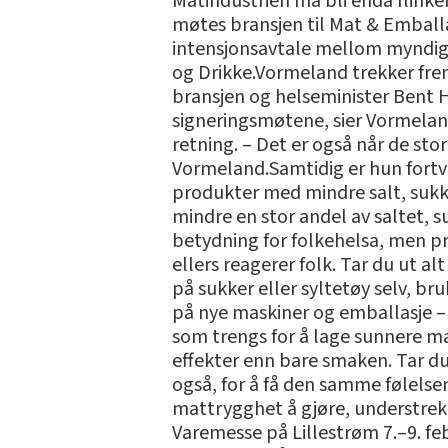
Matindustrien må bli enda flinker
møtes bransjen til Mat & Emballa
intensjonsavtale mellom myndigh
og Drikke.Vormeland trekker fre
bransjen og helseminister Bent H
signeringsmøtene, sier Vormeland.
retning. – Det er også når de stor
Vormeland.Samtidig er hun fortvi
produkter med mindre salt, sukke
mindre en stor andel av saltet, su
betydning for folkehelsa, men pro
ellers reagerer folk. Tar du ut a
på sukker eller syltetøy selv, 
på nye maskiner og emballasje – 
som trengs for å lage sunnere mat
effekter enn bare smaken. Tar du
også, for å få den samme følelse
mattrygghet å gjøre, understre
Varemesse på Lillestrøm 7.–9. fe