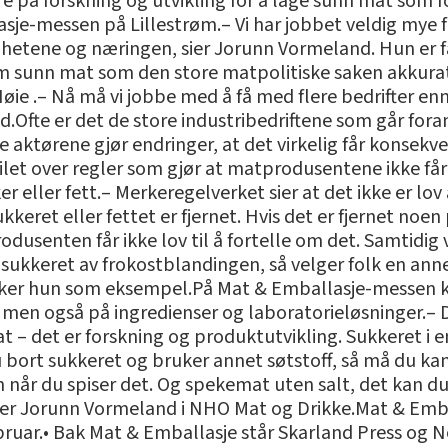
e på forskning og utvikling for å lage sunn mat som fo
sje-messen på Lillestrøm.– Vi har jobbet veldig mye fo
etene og næringen, sier Jorunn Vormeland. Hun er fa
m sunn mat som den store matpolitiske saken akkura
øie .– Nå må vi jobbe med å få med flere bedrifter e
Ofte er det de store industribedriftene som går foran 
e aktørene gjør endringer, at det virkelig får konsekve
let over regler som gjør at matprodusentene ikke får l
r eller fett.– Merkeregelverket sier at det ikke er l
kkeret eller fettet er fjernet. Hvis det er fjernet noen
dusenten får ikke lov til å fortelle om det. Samtidig v
lt sukkeret av frokostblandingen, så velger folk en ann
bruker hun som eksempel.På Mat & Emballasje-messen 
men også på ingredienser og laboratorieløsninger.– De
 – det er forskning og produktutvikling. Sukkeret i en
 bort sukkeret og bruker annet søtstoff, så må du kan
n når du spiser det. Og spekemat uten salt, det kan du
ker Jorunn Vormeland i NHO Mat og Drikke.Mat & Emba
bruar.• Bak Mat & Emballasje står Skarland Press og 