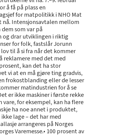
rbrukerne vil ha. 7.–9. februar
r å få på plass en
gsjef for matpolitikk i NHO Mat
t nå. Intensjonsavtalen mellom
nn dem som var på
og drar utviklingen i riktig
nser for folk, fastslår Jorunn
ov til å si fra når det kommer
ov å reklamere med det med
 prosent, kan det ha stor
et vi at en må gjøre ting gradvis,
en frokostblanding eller de lesser
kommer matindustrien for å se
t er ikke maskiner i første rekke
 vare, for eksempel, kan ha flere
skje ha noe annet i produktet,
 ikke lage – det har med
llasje arrangeres på Norges
Norges Varemesse.• 100 prosent av