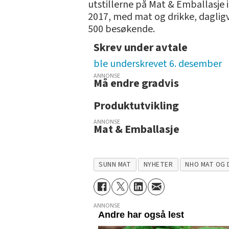
utstillerne på Mat & Emballasje 
2017, med mat og drikke, dagligv
500 besøkende.
Skrev under avtale
ble underskrevet 6. desember
ANNONSE
Må endre gradvis
Produktutvikling
ANNONSE
Mat & Emballasje
SUNN MAT
NYHETER
NHO MAT OG 
ANNONSE