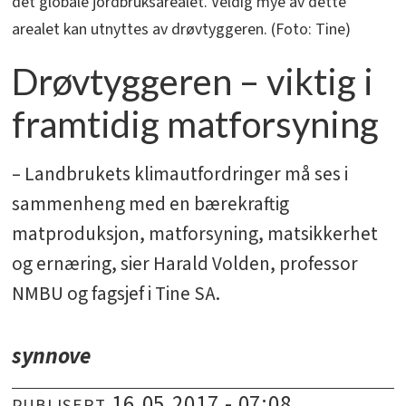
det globale jordbruksarealet. Veldig mye av dette
arealet kan utnyttes av drøvtyggeren. (Foto: Tine)
Drøvtyggeren – viktig i
framtidig matforsyning
– Landbrukets klimautfordringer må ses i
sammenheng med en bærekraftig
matproduksjon, matforsyning, matsikkerhet
og ernæring, sier Harald Volden, professor
NMBU og fagsjef i Tine SA.
synnove
16.05.2017 - 07:08
PUBLISERT