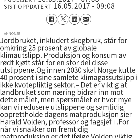
16.05.2017 - 09:08
SIST OPPDATERT
ANNONSE
Jordbruket, inkludert skogbruk, står for
omkring 25 prosent av globale
klimautslipp. Produksjon og konsum av
rødt kjøtt står for en stor del disse
utslippene.Og innen 2030 skal Norge kutte
40 prosent i sine samlete klimagassutslipp i
ikke kvotepliktig sektor.– Det er viktig at
landbruket som næring bidrar inn mot
dette målet, men spørsmålet er hvor mye
kan vi redusere utslippene og samtidig
opprettholde dagens matproduksjon sier
Harald Volden, professor og fagsjef i .For
når vi snakker om fremtidig
matproduksjon er det ifølge Volden viktig