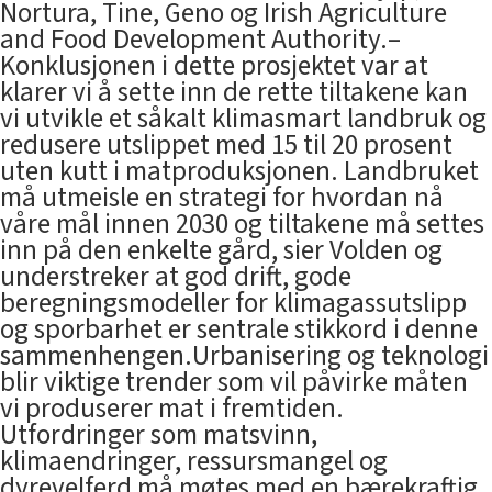
Nortura, Tine, Geno og Irish Agriculture
and Food Development Authority.–
Konklusjonen i dette prosjektet var at
klarer vi å sette inn de rette tiltakene kan
vi utvikle et såkalt klimasmart landbruk og
redusere utslippet med 15 til 20 prosent
uten kutt i matproduksjonen. Landbruket
må utmeisle en strategi for hvordan nå
våre mål innen 2030 og tiltakene må settes
inn på den enkelte gård, sier Volden og
understreker at god drift, gode
beregningsmodeller for klimagassutslipp
og sporbarhet er sentrale stikkord i denne
sammenhengen.Urbanisering og teknologi
blir viktige trender som vil påvirke måten
vi produserer mat i fremtiden.
Utfordringer som matsvinn,
klimaendringer, ressursmangel og
dyrevelferd må møtes med en bærekraftig,