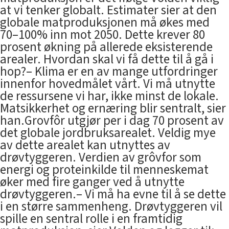
at vi tenker globalt. Estimater sier at den
globale matproduksjonen må økes med
70–100% inn mot 2050. Dette krever 80
prosent økning på allerede eksisterende
arealer. Hvordan skal vi få dette til å gå i
hop?– Klima er en av mange utfordringer
innenfor hovedmålet vårt. Vi må utnytte
de ressursene vi har, ikke minst de lokale.
Matsikkerhet og ernæring blir sentralt, sier
han.Grovfôr utgjør per i dag 70 prosent av
det globale jordbruksarealet. Veldig mye
av dette arealet kan utnyttes av
drøvtyggeren. Verdien av grôvfor som
energi og proteinkilde til menneskemat
øker med fire ganger ved å utnytte
drøvtyggeren.– Vi må ha evne til å se dette
i en større sammenheng. Drøvtyggeren vil
spille en sentral rolle i en framtidig