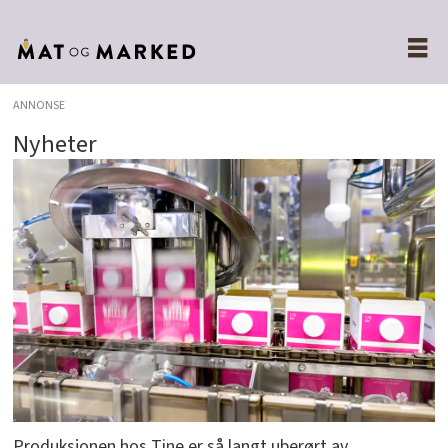
ANNONSE
Nyheter
Produksjonen hos Tine er så langt uberørt av