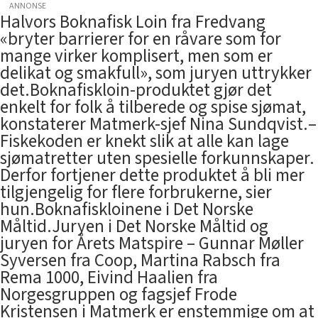
ANNONSE
Halvors Boknafisk Loin fra Fredvang
«bryter barrierer for en råvare som for
mange virker komplisert, men som er
delikat og smakfull», som juryen uttrykker
det.Boknafiskloin-produktet gjør det
enkelt for folk å tilberede og spise sjømat,
konstaterer Matmerk-sjef Nina Sundqvist.–
Fiskekoden er knekt slik at alle kan lage
sjømatretter uten spesielle forkunnskaper.
Derfor fortjener dette produktet å bli mer
tilgjengelig for flere forbrukerne, sier
hun.Boknafiskloinene i Det Norske
Måltid.Juryen i Det Norske Måltid og
juryen for Årets Matspire – Gunnar Møller
Syversen fra Coop, Martina Rabsch fra
Rema 1000, Eivind Haalien fra
Norgesgruppen og fagsjef Frode
Kristensen i Matmerk er enstemmige om at