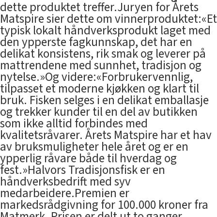
dette produktet treffer.Juryen for Årets
Matspire sier dette om vinnerproduktet:«Et
typisk lokalt håndverksprodukt laget med
den ypperste fagkunnskap, det har en
delikat konsistens, rik smak og leverer på
mattrendene med sunnhet, tradisjon og
nytelse.»Og videre:«Forbrukervennlig,
tilpasset et moderne kjøkken og klart til
bruk. Fisken selges i en delikat emballasje
og trekker kunder til en del av butikken
som ikke alltid forbindes med
kvalitetsråvarer. Årets Matspire har et hav
av bruksmuligheter hele året og er en
ypperlig råvare både til hverdag og
fest.»Halvors Tradisjonsfisk er en
håndverksbedrift med syv
medarbeidere.Premien er
markedsrådgivning for 100.000 kroner fra
Matmerk. Prisen er delt ut to ganger