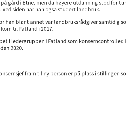
 på gård i Etne, men da høyere utdanning stod for tu
. Ved siden har han også studert landbruk.
hvor han blant annet var landbruksrådgiver samtidig 
om til Fatland i 2017.
bbet i ledergruppen i Fatland som konserncontroller. 
iden 2020.
onsernsjef fram til ny person er på plass i stillingen 