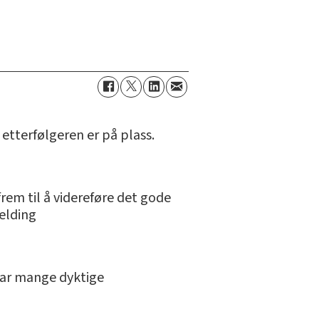
il etterfølgeren er på plass.
frem til å videreføre det gode
melding
 har mange dyktige