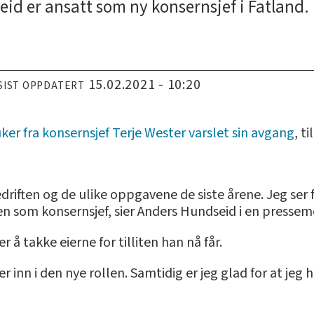
id er ansatt som ny konsernsjef i Fatland.
15.02.2021 - 10:20
SIST OPPDATERT
er fra konsernsjef Terje Wester varslet sin avgang
, t
driften og de ulike oppgavene de siste årene. Jeg ser 
ften som konsernsjef, sier Anders Hundseid i en presse
 å takke eierne for tilliten han nå får.
er inn i den nye rollen. Samtidig er jeg glad for at jeg