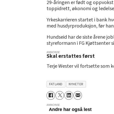
29-åringen er født og oppvokst
toppidrett, økonomi og ledelse
Yrkeskarrieren startet i bank 
med husdyrproduksjon, før han k
Hundseid har de siste årene jo
styreformann i FG Kjøttsenter s
ANNONSE
Skal erstattes først
Terje Wester vil fortsette som k
FATLAND
NYHETER
ANNONSE