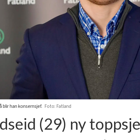
 blir han konsernsjef.
Fatland
seid (29) ny toppsjef