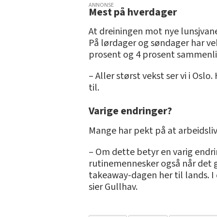
ANNONSE
Mest på hverdager
At dreiningen mot nye lunsjvaner
På lørdager og søndager har ve
prosent og 4 prosent sammenl
– Aller størst vekst ser vi i Os
til.
Varige endringer?
Mange har pekt på at arbeidsli
– Om dette betyr en varig endring
rutinemennesker også når det gj
takeaway-dagen her til lands. I
sier Gullhav.