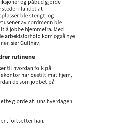
riksjoner og påbud gjorde
steder i landet at
splasser ble stengt, og
tusener av nordmenn ble
lt å jobbe hjemmefra. Med
e arbeidsforhold kom også nye
ner, sier Gullhav.
drer rutinene
er til hvordan folk på
kontor har bestilt mat hjem,
rdan de som jobbet på
Dette gjorde at lunsjhverdagen
en, fortsetter han.