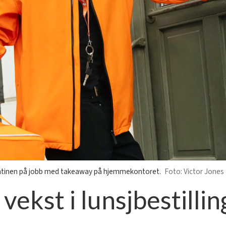
kantinen på jobb med takeaway på hjemmekontoret.
Victor Jones
vekst i lunsjbestillin