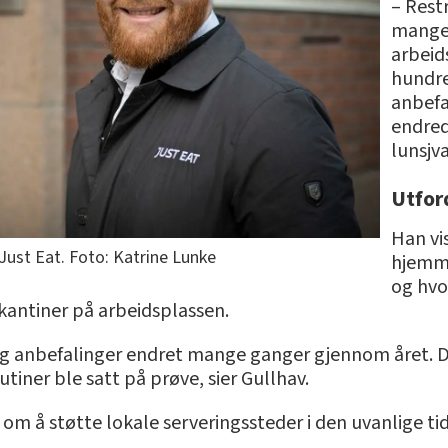
– Rest
mange 
arbeid
hundre
anbefa
endred
lunsjva
Utfor
Han vis
Just Eat. Foto: Katrine Lunke
hjemme
og hvo
kantiner på arbeidsplassen.
 og anbefalinger endret mange ganger gjennom året. 
utiner ble satt på prøve, sier Gullhav.
om å støtte lokale serveringssteder i den uvanlige tid