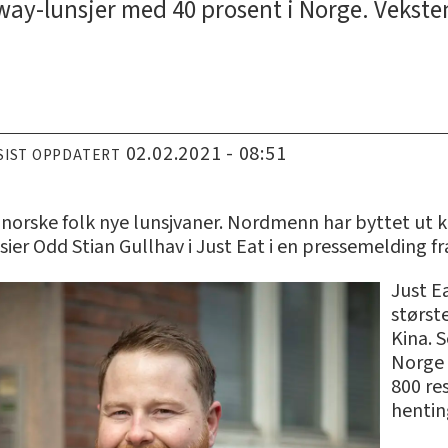
way-lunsjer med 40 prosent i Norge. Veksten e
02.02.2021 - 08:51
SIST OPPDATERT
norske folk nye lunsjvaner. Nordmenn har byttet ut
r Odd Stian Gullhav i Just Eat i en pressemelding fr
Just E
størst
Kina. S
Norge 
800 re
hentin