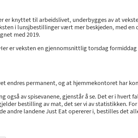
 er knyttet til arbeidslivet, underbygges av at vekste
ksten i lunsjbestillinger vært mer beskjeden, med en
ignet med 2019.
lo. Her er veksten en gjennomsnittlig torsdag formidda
vet endres permanent, og at hjemmekontoret har kom
 også av spisevanene, gjenstår å se. Det er i hvert fall
elder bestilling av mat, det ser vi av statistikken. F
 de andre landene Just Eat opererer i, bestilles det al