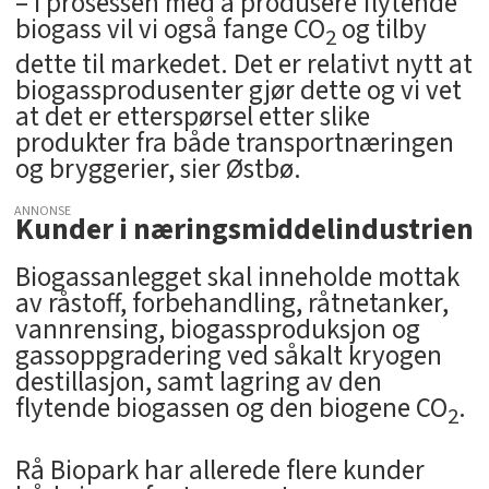
– I prosessen med å produsere flytende
biogass vil vi også fange CO
og tilby
2
dette til markedet. Det er relativt nytt at
biogassprodusenter gjør dette og vi vet
at det er etterspørsel etter slike
produkter fra både transportnæringen
og bryggerier, sier Østbø.
ANNONSE
Kunder i næringsmiddelindustrien
Biogassanlegget skal inneholde mottak
av råstoff, forbehandling, råtnetanker,
vannrensing, biogassproduksjon og
gassoppgradering ved såkalt kryogen
destillasjon, samt lagring av den
flytende biogassen og den biogene CO
.
2
Rå Biopark har allerede flere kunder