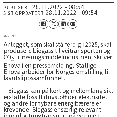
28.11.2022 - 08:54
PUBLISERT
28.11.2022 - 09:54
SIST OPPDATERT
ANNONSE
­Anlegget, som skal stå ferdig i 2025, skal
produsere biogass til veitransporten og
CO
til næringsmiddelindustrien, skriver
2
Enova i en pressemelding. Statlige
Enova arbeider for Norges omstilling til
lavutslippssamfunnet.
– Biogass kan på kort og mellomlang sikt
erstatte fossilt drivstoff der elektrisitet
og andre fornybare energibærere er
krevende. Biogass er særlig relevant
innenfor tungtransport på vei, men