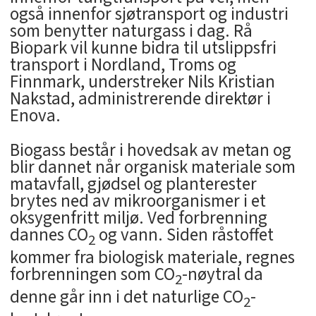
også innenfor sjøtransport og industri
som benytter naturgass i dag. Rå
Biopark vil kunne bidra til utslippsfri
transport i Nordland, Troms og
Finnmark, understreker Nils Kristian
Nakstad, administrerende direktør i
Enova.
Biogass består i hovedsak av metan og
blir dannet når organisk materiale som
matavfall, gjødsel og planterester
brytes ned av mikroorganismer i et
oksygenfritt miljø. Ved forbrenning
dannes CO
og vann. Siden råstoffet
2
kommer fra biologisk materiale, regnes
forbrenningen som CO
-nøytral da
2
denne går inn i det naturlige CO
-
2