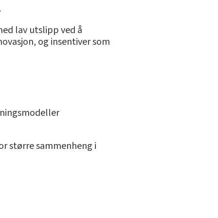
.
ed lav utslipp ved å
nnovasjon, og insentiver som
etningsmodeller
 for større sammenheng i