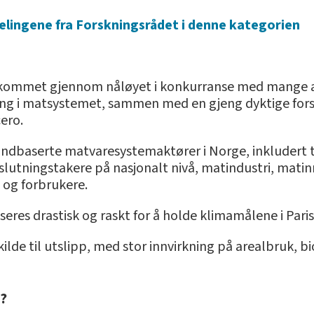
delingene fra Forskningsrådet i denne kategorien
ha kommet gjennom nåløyet i konkurranse med mange a
ing i matsystemet, sammen med en gjeng dyktige forsk
ero.
andbaserte matvaresystemaktører i Norge, inkludert t
utningstakere på nasjonalt nivå, matindustri, matinn
 og forbrukere.
eres drastisk og raskt for å holde klimamålene i Pari
kilde til utslipp, med stor innvirkning på arealbruk, b
?