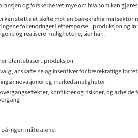
 bransjen og forskerne vet mye om hva som kan gjøres
i kan støtte et skifte mot en bærekraftig matsektor m
dringene for endringer i etterspørsel, produksjon og i
ringene og realisere mulighetene, sier han.
mer plantebasert produksjon
svalg, anskaffelse og insentiver for bærekraftige forr
tningsinnovasjoner og markedsmuligheter
vergangseffekter, konflikter og risikoer, og arbeide
overgang
r på ingen måte alene: