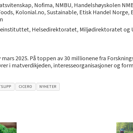
statsvitenskap, Nofima, NMBU, Handelshøyskolen NMB
oods, Kolonial.no, Sustainable, Etisk Handel Norge, E
en
instituttet, Helsedirektoratet, Miljødirektoratet og 
v mars 2025. På toppen av 30 millionene fra Forsknin
rer i matverdikjeden, interesseorganisasjoner og form
TSLIPP
CICERO
NYHETER