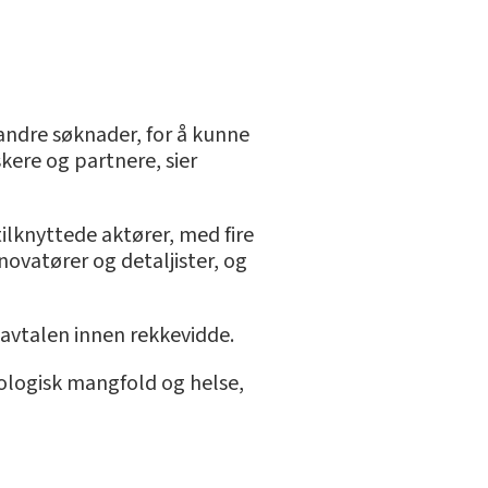
ndre søknader, for å kunne
ere og partnere, sier
ilknyttede aktører, med fire
ovatører og detaljister, og
savtalen innen rekkevidde.
iologisk mangfold og helse,