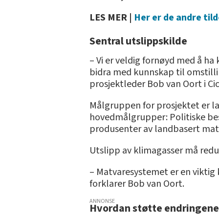
LES MER |
Her er de andre til
Sentral utslippskilde
– Vi er veldig fornøyd med å 
bidra med kunnskap til omstill
prosjektleder Bob van Oort i Cic
Målgruppen for prosjektet er l
hovedmålgrupper: Politiske besl
produsenter av landbasert mat
Utslipp av klimagasser må redus
– Matvaresystemet er en viktig 
forklarer Bob van Oort.
ANNONSE
Hvordan støtte endringene