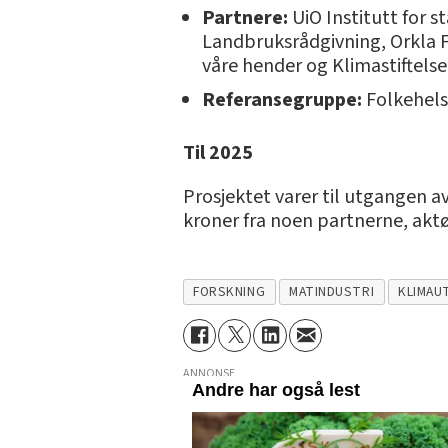
Partnere:
UiO Institutt for 
Landbruksrådgivning, Orkla F
våre hender og Klimastiftels
Referansegruppe:
Folkehelse
Til 2025
Prosjektet varer til utgangen a
kroner fra noen partnerne, aktø
FORSKNING
MATINDUSTRI
KLIMAU
ANNONSE