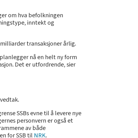
nger om hva befolkningen
ningstype, inntekt og
milliarder transaksjoner årlig.
 planlegger nå en helt ny form
jon. Det er utfordrende, sier
 vedtak.
rense SSBs evne til å levere nye
gernes personvern er også et
r rammene av både
en for SSB til
NRK
.