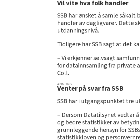
Vil vite hva folk handler
SSB har ønsket å samle såkalt 
handler av dagligvarer. Dette 
utdanningsnivå.
Tidligere har SSB sagt at det ka
– Vi erkjenner selvsagt samfunn
for datainnsamling fra private 
Coll.
ANNONSE
Venter på svar fra SSB
SSB har i utgangspunktet tre uke
– Dersom Datatilsynet vedtar å 
og bedre statistikker av betydn
grunnleggende hensyn for SSBs 
statistikkloven og personvernre