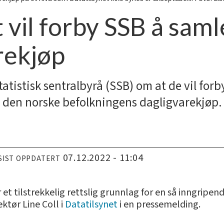
 vil forby SSB å saml
rekjøp
tatistisk sentralbyrå (SSB) om at de vil for
 den norske befolkningens dagligvarekjøp.
07.12.2022 - 11:04
SIST OPPDATERT
er et tilstrekkelig rettslig grunnlag for en så inngripe
ktør Line Coll i
Datatilsynet
i en pressemelding.