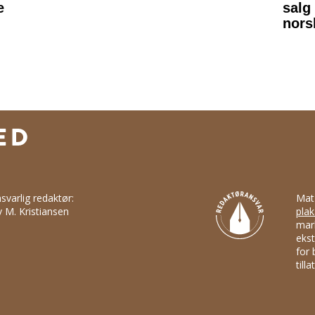
svarlig redaktør:
Mat
v M. Kristiansen
plak
mark
ekst
for 
till