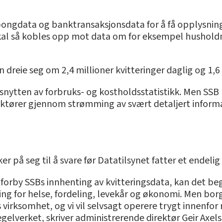
bongdata og banktransaksjonsdata for å få opplysni
skal så kobles opp mot data om for eksempel hushold
n dreie seg om 2,4 millioner kvitteringer daglig og 1,6 
snytten av forbruks- og kostholdsstatistikk. Men SSB
aktører gjennom strømming av svært detaljert informas
r på seg til å svare før Datatilsynet fatter et endelig
forby SSBs innhenting av kvitteringsdata, kan det beg
ing for helse, fordeling, levekår og økonomi. Men bor
virksomhet, og vi vil selvsagt operere trygt innenfo
gelverket, skriver administrerende direktør Geir Axels