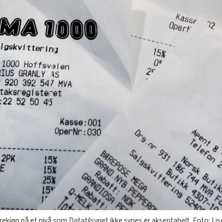
ekjøp på et nivå som Datatilsynet ikke synes er akseptabelt. Foto: Li