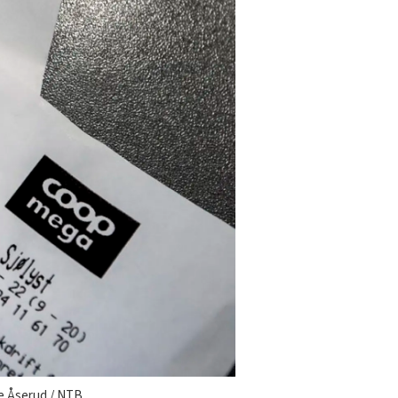
se Åserud / NTB