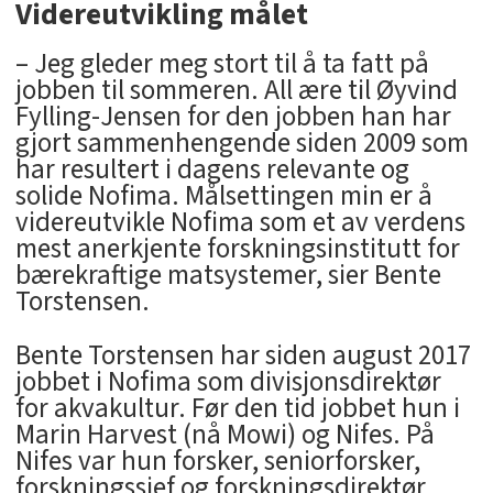
Videreutvikling målet
– Jeg gleder meg stort til å ta fatt på
jobben til sommeren. All ære til Øyvind
Fylling-Jensen for den jobben han har
gjort sammenhengende siden 2009 som
har resultert i dagens relevante og
solide Nofima. Målsettingen min er å
videreutvikle Nofima som et av verdens
mest anerkjente forskningsinstitutt for
bærekraftige matsystemer, sier Bente
Torstensen.
Bente Torstensen har siden august 2017
jobbet i Nofima som divisjonsdirektør
for akvakultur. Før den tid jobbet hun i
Marin Harvest (nå Mowi) og Nifes. På
Nifes var hun forsker, seniorforsker,
forskningssjef og forskningsdirektør.