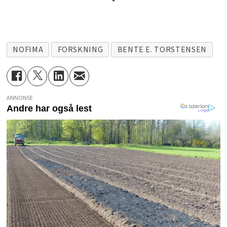
hovedkontor i Tromsø og kontorer
i Sunndalsøra, Bergen, Stavanger
og Ås.
NOFIMA
FORSKNING
BENTE E. TORSTENSEN
Instituttet har 390 ansatte og
omsatte i 2021 for 677 millioner
kroner. Selskapet er delt inn i tre
ANNONSE
divisjoner; Sjømat, akvakultur og
mat.
Eiere er Nærings- og
fiskeridepartementet (56,8 %),
Stiftelsen for landbrukets
næringsmiddelforskning (32,2 %)
og Akvainvest Møre og Romsdal