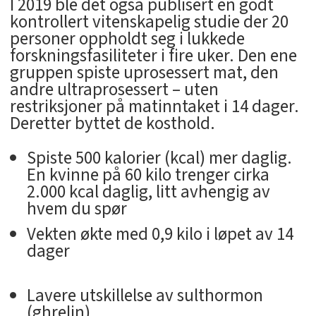
I 2019 ble det også publisert en godt
kontrollert vitenskapelig studie der 20
personer oppholdt seg i lukkede
forskningsfasiliteter i fire uker. Den ene
gruppen spiste uprosessert mat, den
andre ultraprosessert – uten
restriksjoner på matinntaket i 14 dager.
Deretter byttet de kosthold.
Spiste 500 kalorier (kcal) mer daglig.
En kvinne på 60 kilo trenger cirka
2.000 kcal daglig, litt avhengig av
hvem du spør
Vekten økte med 0,9 kilo i løpet av 14
dager
Lavere utskillelse av sulthormon
(ghrelin)