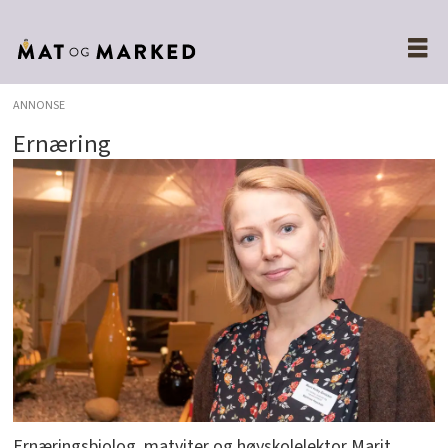
ANNONSE
Ernæring
Ernæringsbiolog, matviter og høyskolelektor Marit